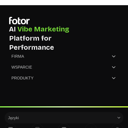
AI
Vibe Marketing
Platform for
Performance
FIRMA
O nas
WSPARCIE
Skontaktuj się z nami
Centrum pomocy
PRODUKTY
Recenzja
Cennik
GoArt - Zamień zdjęcie w obraz
Partnerzy
Organizacja pozarządowa (NGO)
Twórca NFT
Aktualizacje produktów
Języki