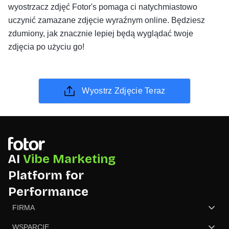
wyostrzacz zdjęć Fotor's pomaga ci natychmiastowo
uczynić zamazane zdjęcie wyraźnym online. Będziesz
zdumiony, jak znacznie lepiej będą wyglądać twoje
zdjęcia po użyciu go!
Wyostrz Zdjęcie Teraz
AI
Vibe Marketing
Platform for
Performance
FIRMA
O nas
WSPARCIE