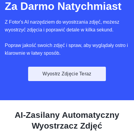
Za Darmo Natychmiast
Z Fotor's AI narzędziem do wyostrzania zdjęć, możesz
wyostrzyć zdjęcia i poprawić detale w kilka sekund.
Popraw jakość swoich zdjęć i spraw, aby wyglądały ostro i
klarownie w łatwy sposób.
Wyostrz Zdjęcie Teraz
AI-Zasilany Automatyczny
Wyostrzacz Zdjęć