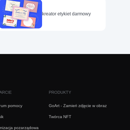
kreator etykiet darmowy
ARCIE
PRODUKTY
rum pomocy
GoArt - Zamień zdjęcie w obraz
ik
Twórca NFT
nizacja pozarządowa