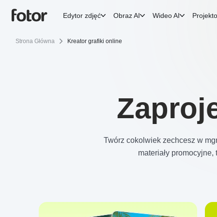
Edytor zdjęć
Obraz AI
Wideo AI
Projekt
Strona Główna
Kreator grafiki online
Zaproj
Twórz cokolwiek zechcesz w mgn
materiały promocyjne, t