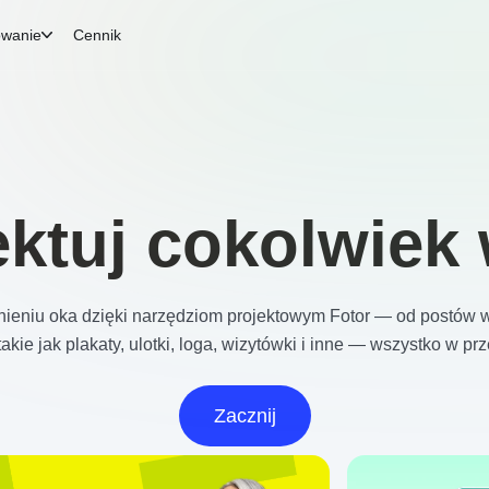
owanie
Cennik
ektuj cokolwiek 
ieniu oka dzięki narzędziom projektowym Fotor — od postów
akie jak plakaty, ulotki, loga, wizytówki i inne — wszystko w pr
Zacznij