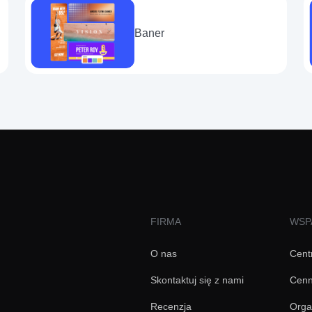
Baner
FIRMA
WSP
O nas
Cent
Skontaktuj się z nami
Cenn
Recenzja
Orga