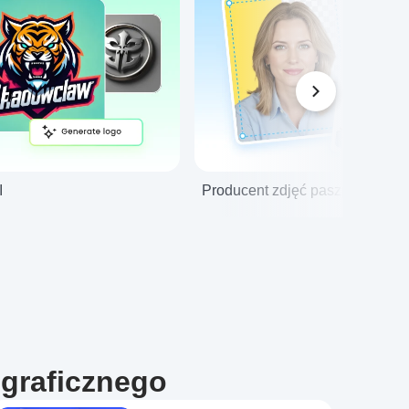
I
Producent zdjęć paszportowych
 graficznego