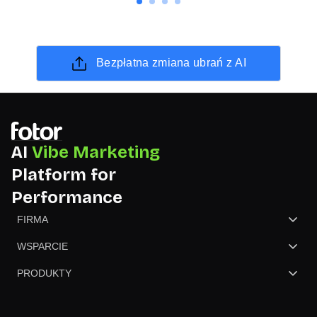
Bezpłatna zmiana ubrań z AI
AI
Vibe Marketing
Platform for
Performance
FIRMA
O nas
WSPARCIE
Skontaktuj się z nami
Centrum pomocy
PRODUKTY
Recenzja
Cennik
GoArt - Zamień zdjęcie w obraz