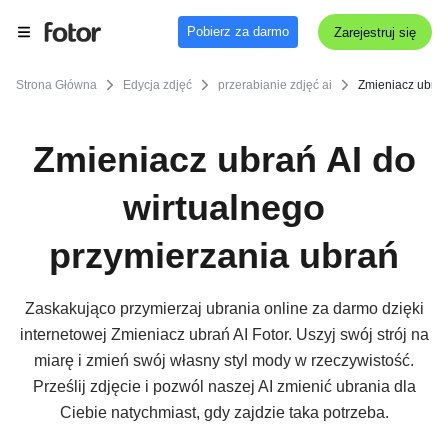
Pobierz za darmo
Zarejestruj się
Strona Główna
Edycja zdjęć
przerabianie zdjęć ai
Zmieniacz ubrań
Zmieniacz ubrań AI do
wirtualnego
przymierzania ubrań
Zaskakująco przymierzaj ubrania online za darmo dzięki
internetowej Zmieniacz ubrań AI Fotor. Uszyj swój strój na
miarę i zmień swój własny styl mody w rzeczywistość.
Prześlij zdjęcie i pozwól naszej AI zmienić ubrania dla
Ciebie natychmiast, gdy zajdzie taka potrzeba.