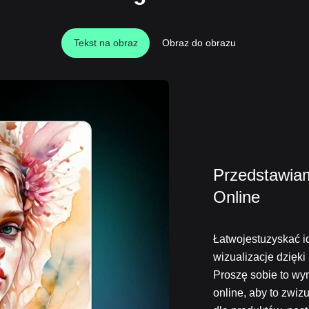
Tekst na obraz
Obraz do obrazu
Przedstawiam
Online
Łatwojestuzyskać i
wizualizacje dzięk
Proszę sobie to wym
online, aby to zwi