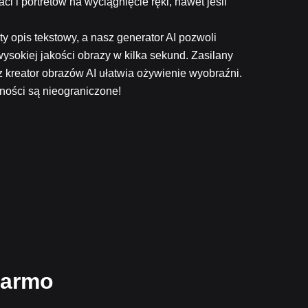
ci i portretów na wyciągnięcie ręki, nawet jeśli
y opis tekstowy, a nasz generator AI pozwoli
ysokiej jakości obrazy w kilka sekund. Zasilany
z kreator obrazów AI ułatwia ożywienie wyobraźni.
ności są nieograniczone!
darmo