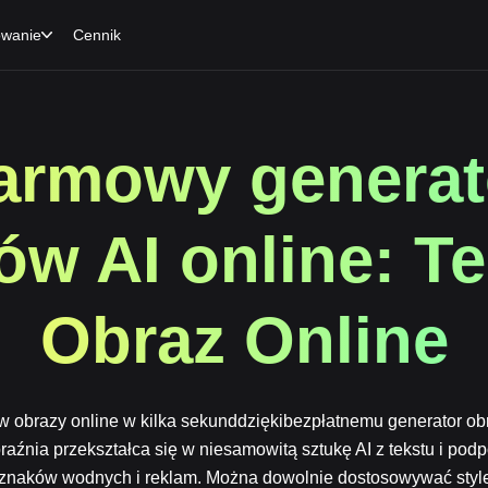
owanie
Cennik
armowy generat
ów AI online: Te
Obraz Online
w obrazy online w kilka
sekunddziękibezpłatnemu generator obr
aźnia przekształca się w niesamowitą sztukę AI z tekstu i podp
 znaków wodnych i reklam. Można dowolnie dostosowywać style,