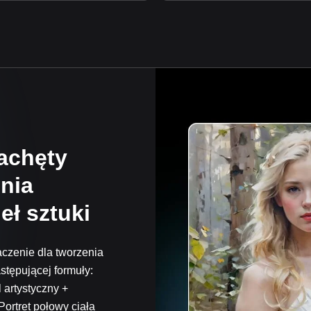
zachęty
nia
eł sztuki
czenie dla tworzenia
stępującej formuły:
 artystyczny +
Portret połowy ciała