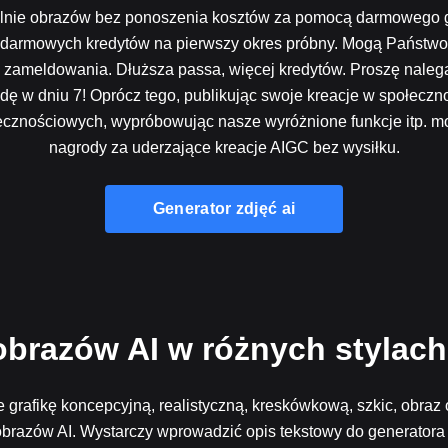
alnie obrazów bez ponoszenia kosztów za pomocą darmowego ge
 darmowych kredytów na pierwszy okres próbny. Mogą Państw
zameldowania. Dłuższa passa, więcej kredytów. Proszę naleg
w dniu 7! Oprócz tego, publikując swoje kreacje w społeczno
ecznościowych, wypróbowując nasze wyróżnione funkcje itp. m
nagrody za uderzające kreacje AIGC bez wysiłku.
Generator zdjęć ai
brazów AI w różnych stylach
je grafikę koncepcyjną, realistyczną, kreskówkową, szkic, obraz o
razów AI. Wystarczy wprowadzić opis tekstowy do generatora z