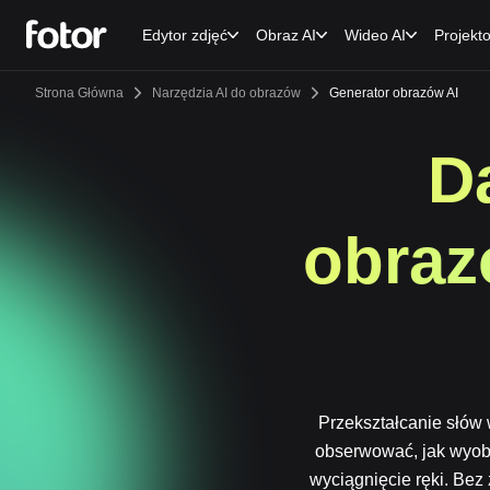
Edytor zdjęć
Obraz AI
Wideo AI
Projekt
Strona Główna
Narzędzia AI do obrazów
Generator obrazów AI
D
obraz
Przekształcanie słów 
obserwować, jak wyobr
wyciągnięcie ręki. Bez