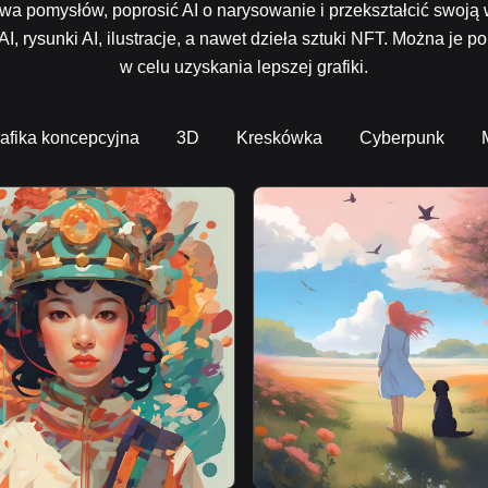
twa pomysłów, poprosić AI o narysowanie i przekształcić swoj
AI, rysunki AI, ilustracje, a nawet dzieła sztuki NFT. Można je
w celu uzyskania lepszej grafiki.
afika koncepcyjna
3D
Kreskówka
Cyberpunk