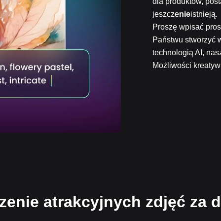
dla produktów, posta
jeszcze
nie
istnieją.
Proszę wpisać prost
Państwu stworzyć w
technologią AI, nas
Możliwości kreatyw
zenie atrakcyjnych zdjęć za 