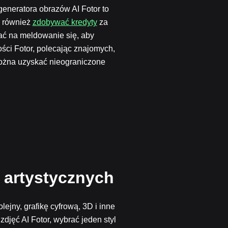
neratora obrazów AI Fotor to
o również
zdobywać kredyty
za
ać na meldowanie się, aby
ści Fotor, polecając znajomych,
ożna uzyskać nieograniczone
 artystycznych
lejny, grafikę cyfrową, 3D i inne
djęć AI Fotor, wybrać jeden styl