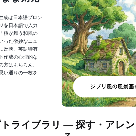
生成は日本語プロン
ジを日本語で入力
「桜が舞う和風の
いった微妙なニュ
に反映。英語特有
ト作成の心理的な
の方はもちろん、
思い通りの一枚を
プトライブラリ ― 探す・アレ