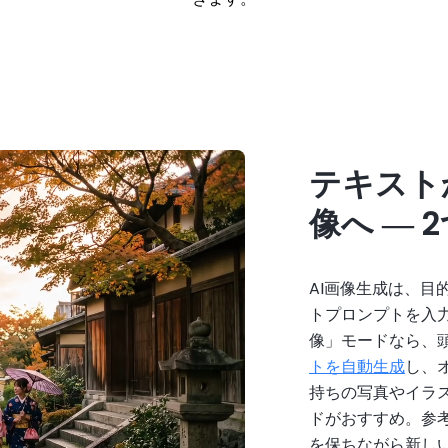
テキスト
像へ ― 
AI画像生成は、目
トプロンプトを入
像」モードなら、
トを自動生成
し、
持ちの写真やイラ
ドがおすすめ。参
を保ちながら新し