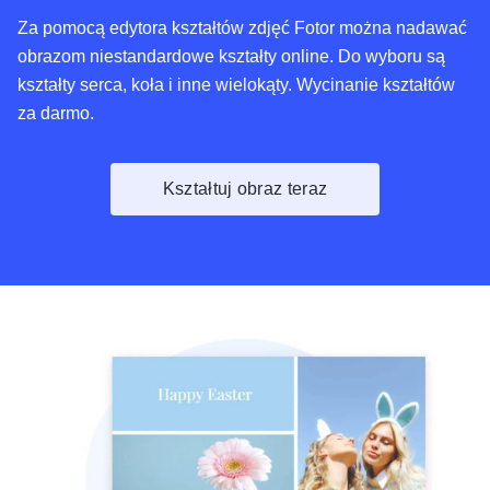
Za pomocą edytora kształtów zdjęć Fotor można nadawać
obrazom niestandardowe kształty online. Do wyboru są
kształty serca, koła i inne wielokąty. Wycinanie kształtów
za darmo.
Kształtuj obraz teraz