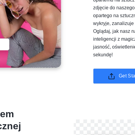
zdjęcie do nasze
opartego na sztuczn
wykryje, zanalizuje
Oglądaj, jak nasz 
inteligencji z mag
jasność, oświetlenie
sekundę!
Get St
zem
cznej