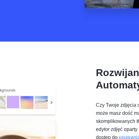
Rozwijan
Automat
Czy Twoje zdjęcia s
może masz dość ma
skomplikowanych t
edytor zdjęć oparty
dostęp do
usuwania