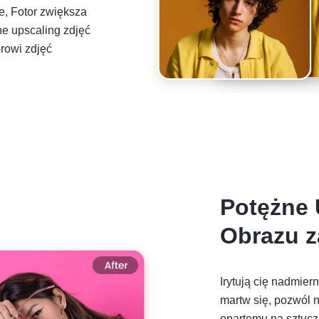
e, Fotor zwiększa
tne upscaling zdjęć
rowi zdjęć
Potężne 
Obrazu z
Irytują cię nadmier
martw się, pozwól
opartemu na sztucz