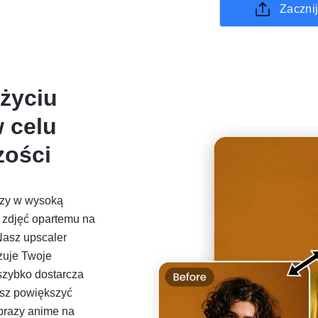
Zacznij
Użyciu
w celu
zości
azy w wysoką
 zdjęć opartemu na
 Nasz upscaler
yzuje Twoje
szybko dostarcza
esz powiększyć
brazy anime na