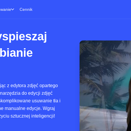
owanie
Cennik
yspieszaj
bianie
jąc z edytora zdjęć opartego
 narzędzia do edycji zdjęć
 skomplikowane usuwanie tła i
nne manualne edycje. Wgraj
yciu sztucznej inteligencji!