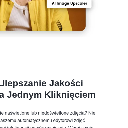
Ulepszanie Jakości
a Jednym Kliknięciem
nie naświetlone lub niedoświetlone zdjęcia? Nie
 naszemu automatycznemu edytorowi zdjęć
nej inteligencji pomóc magicznie. Wgraj swoje