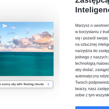
Inteligen
Marzysz o uwolnien
w korzystaniu z tr
się i pozwól swojej
na sztucznej inteli
narzędzia do zastęp
jednego z naszych
technologią malowan
aby dodać, zastąpi
automatyczny edyto
Twoich podpowiedz
twarzy, nasz zastęp
sobie z tym wszystk