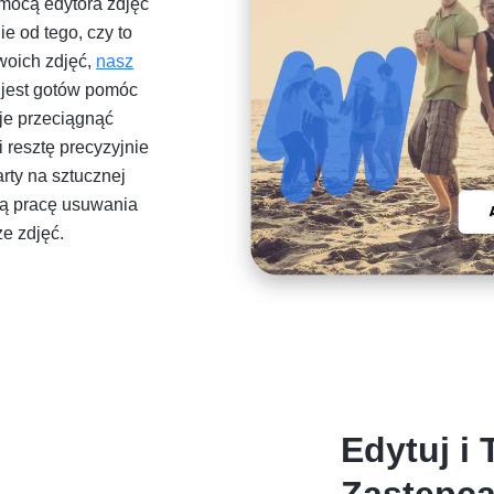
mocą edytora zdjęć
ie od tego, czy to
woich zdjęć,
nasz
i jest gotów pomóc
je przeciągnąć
resztę precyzyjnie
rty na sztucznej
ną pracę usuwania
ze zdjęć.
Edytuj i
Zastępcą