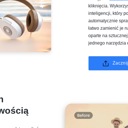
kliknięcia. Wykorz
inteligencji, który 
automatycznie spra
łatwo zamienić je n
oparte na sztucznej
jednego narzędzia d
Zacznij
h
twością