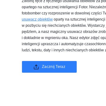
Zwolnij ręce z ręcznego usuwania obiektów za po
opartego na sztucznej inteligencji Fotor. Niezależn
fotobomber czy rozproszenie w dowolnej części T
usuwacz obiektów
oparty na sztucznej inteligencj
w pozbyciu się niechcianych obiektów. Wystarczy 
pędzlem, a nasz magiczny usuwacz obrazów zrobi 
i dokładnie w mgnieniu oka. Nasz edytor zdjęć opa
inteligencji upraszcza i automatyzuje czasochłon
ludzi, tekstu, daty i innych niechcianych obiektów 
Zacznij Teraz