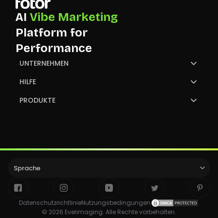
AI
Vibe Marketing
Platform for
Performance
UNTERNEHMEN
Über uns
HILFE
Kontaktiere uns
Hilfecenter
PRODUKTE
Partner
GoArt
Bild konvertieren
Sprache
Datenschutzrichtlinie
Nutzungsbedingungen
© 2026 Everimaging. Alle Rechte vorbehalten.