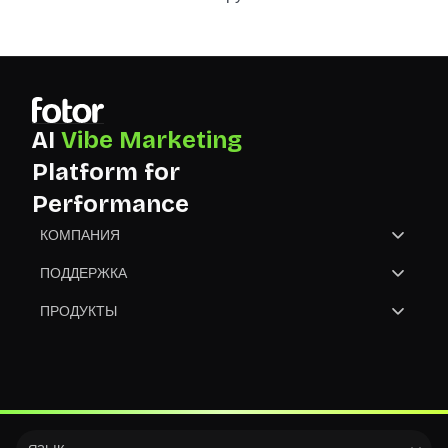
AI
Vibe Marketing
Platform for
Performance
КОМПАНИЯ
О Нас
ПОДДЕРЖКА
Свяжитесь с Нами
Центр помощи
ПРОДУКТЫ
Партнёр
NGO
GoArt
Конвертировать Изображения