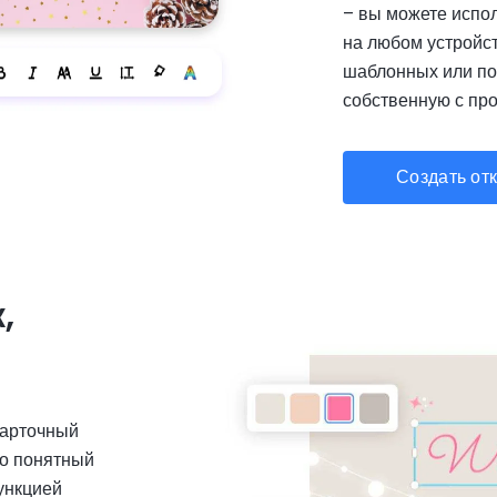
– вы можете испол
на любом устройств
шаблонных или по
собственную с пр
Создать от
,
Карточный
но понятный
ункцией