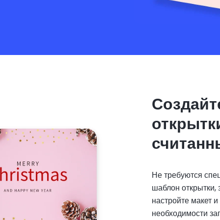
Создайт
открытк
считанн
Не требуются спе
шаблон открытки, 
настройте макет и
необходимости за