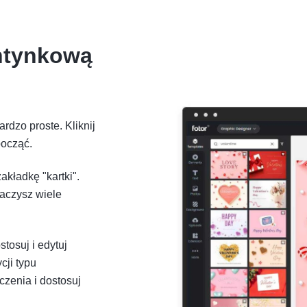
entynkową
rdzo proste. Kliknij
począć.
kładkę "kartki".
aczysz wiele
stosuj i edytuj
cji typu
czenia i dostosuj