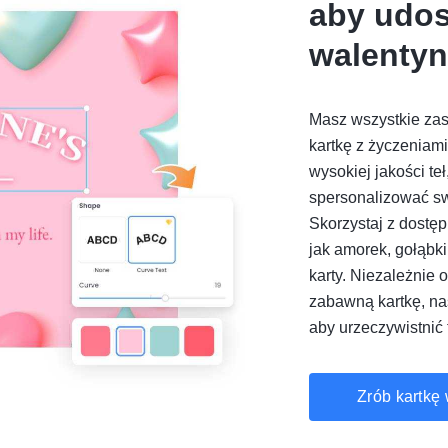
aby udos
walenty
Masz wszystkie zas
kartkę z życzeniam
wysokiej jakości te
spersonalizować sw
Skorzystaj z dostę
jak amorek, gołąbki
karty. Niezależnie 
zabawną kartkę, na
aby urzeczywistnić 
Zrób kartkę