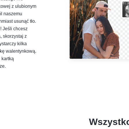
kowej z ulubionym
wól naszemu
miast usunąć tło.
 Jeśli chcesz
 skorzystaj z
ystarczy kilka
rtkę walentynkową.
 kartką
ze.
Wszystko