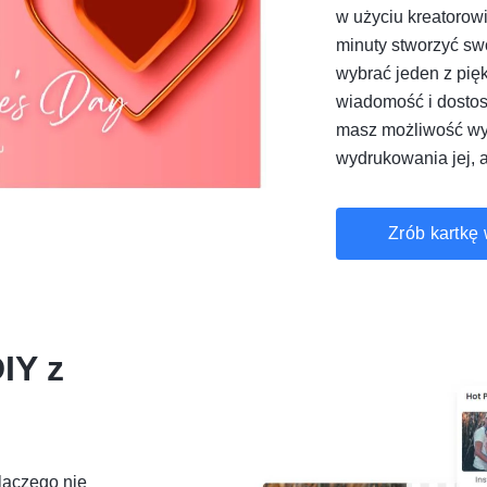
w użyciu kreatorow
minuty stworzyć sw
wybrać jeden z pię
wiadomość i dostos
masz możliwość wys
wydrukowania jej, 
Zrób kartkę
IY z
laczego nie