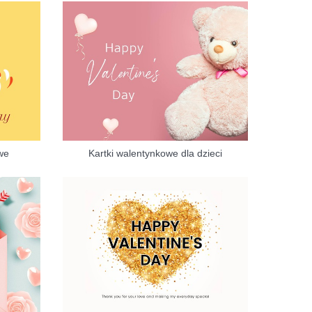
we
Kartki walentynkowe dla dzieci