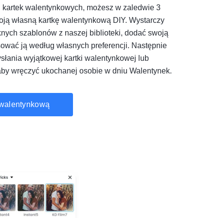
i kartek walentynkowych, możesz w zaledwie 3
oją własną kartkę walentynkową DIY. Wystarczy
knych szablonów z naszej biblioteki, dodać swoją
ować ją według własnych preferencji. Następnie
łania wyjątkowej kartki walentynkowej lub
aby wręczyć ukochanej osobie w dniu Walentynek.
 walentynkową