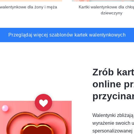
 walentynkowe dla żony i męża
Kartki walentynkowe dla chło
dziewczyny
Przeglądaj więcej szablonów kartek walentynkowych
Zrób kar
online pr
przycina
Walentynki zbliżają
wyrażenie swoich u
spersonalizowanej 