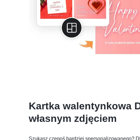
Kartka walentynkowa D
własnym zdjęciem
Szukasz czegoś bardziej spersonalizowanego? D