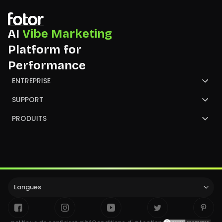
AI
Vibe Marketing
Platform for
Performance
ENTREPRISE
À propos de Fotor
SUPPORT
Nous contacter
Centre de Support
PRODUITS
NGO
GoArt
convertir une image
Langues