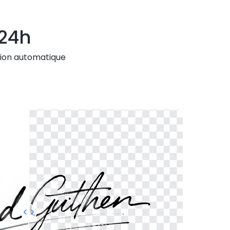
24h
ion automatique