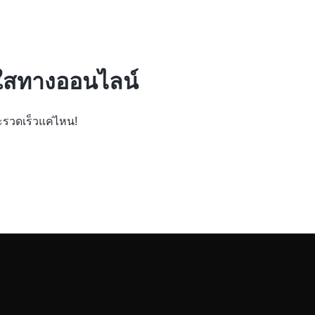
่งใสทางออนไลน์
ละรวดเร็วแค่ไหน!