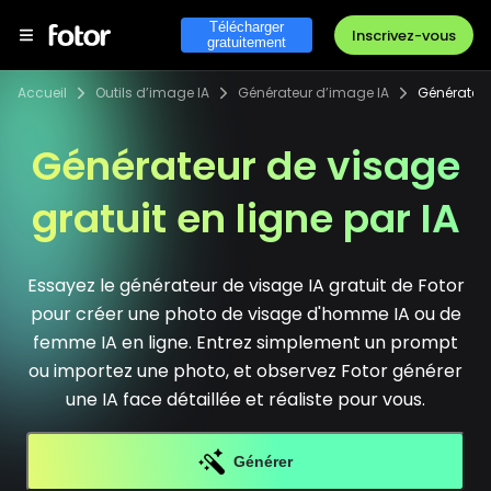
Télécharger
Inscrivez-vous
gratuitement
Accueil
Outils d’image IA
Générateur d’image IA
Générateur
Générateur de visage
gratuit en ligne par IA
Essayez le générateur de visage IA gratuit de Fotor
pour créer une photo de visage d'homme IA ou de
femme IA en ligne. Entrez simplement un prompt
ou importez une photo, et observez Fotor générer
une IA face détaillée et réaliste pour vous.
Générer