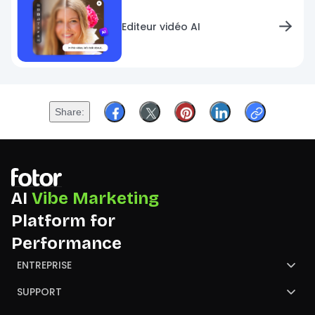
Editeur vidéo AI
Share
AI
Vibe Marketing
Platform for
Performance
ENTREPRISE
À propos de Fotor
SUPPORT