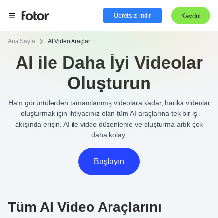
Ücretsiz indir
Kaydol
Ana Sayfa
AI Video Araçları
AI ile Daha İyi Videolar
Oluşturun
Ham görüntülerden tamamlanmış videolara kadar, harika videolar
oluşturmak için ihtiyacınız olan tüm AI araçlarına tek bir iş
akışında erişin. AI ile video düzenleme ve oluşturma artık çok
daha kolay.
Başlayın
Tüm AI Video Araçlarını