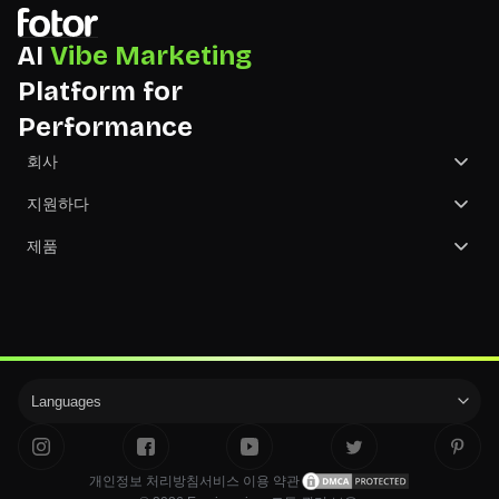
AI
Vibe Marketing
Platform for
Performance
회사
회사 소개
지원하다
문의하기
지원 센터
제품
검토
NGO
GoArt - 사진을 그림으로 바꿔보세요
파트너
제품 업데이트
AI 이미지 생성기
제휴 프로그램
Languages
개인정보 처리방침
서비스 이용 약관