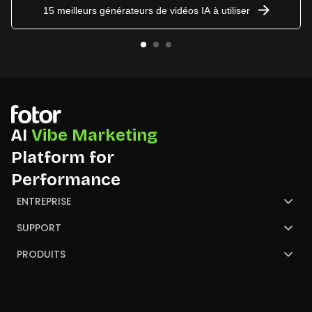
15 meilleurs générateurs de vidéos IA à utiliser
AI
Vibe Marketing
Platform for
Performance
ENTREPRISE
À propos de Fotor
SUPPORT
Nous contacter
Centre de Support
PRODUITS
NGO
GoArt
convertir une image