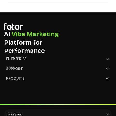
AI
Vibe Marketing
Platform for
Performance
ENTREPRISE
À propos de Fotor
SUPPORT
Nous contacter
Centre de Support
PRODUITS
NGO
GoArt
convertir une image
Langues