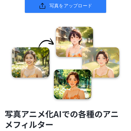
写真をアップロード
写真アニメ化AIでの各種のアニ
メフィルター