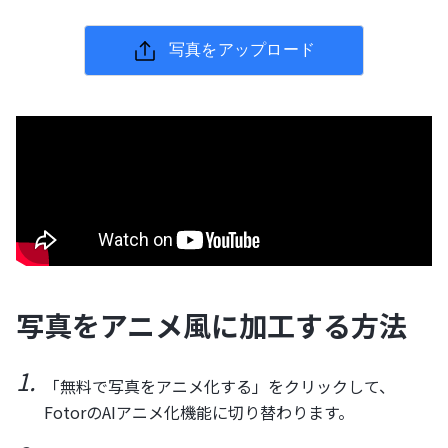
写真をアップロード
写真をアニメ風に加工する方法
「無料で写真をアニメ化する」をクリックして、
FotorのAIアニメ化機能に切り替わります。