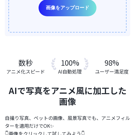
画像をアップロード
数秒
100%
98%
アニメ化スピード
AI自動処理
ユーザー満足度
AIで写真をアニメ風に加工した
画像
自撮り写真、ペットの画像、風景写真でも、アニメフィル
ターを適用だけでOK✨
👇画像をクリックして試してみよう👇