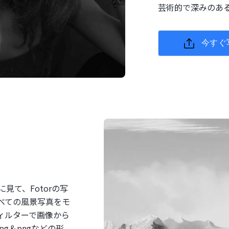
芸術的で深みのあ
今すぐ
て、Fotorの写
べての風景写真をモ
ィルターで画像から
g＆pngなどの形