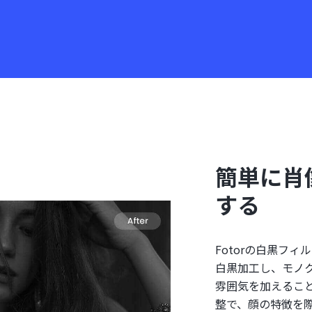
簡単に肖
する
Fotorの白黒フ
白黒加工し、モノ
雰囲気を加えるこ
整で、顔の特徴を