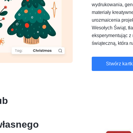
wydrukowania, gene
materiały kreatywn
urozmaicenia proje
Wesołych Świąt, tła,
eksperymentując z 
świąteczną, która n
Stwórz kartk
ub
własnego