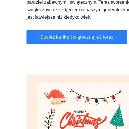
bardziej zabawnym i świątecznym. Teraz tworzeni
świątecznych ze zdjęciem w naszym generator ka
jest łatwiejsze niż kiedykolwiek.
Stwórz kartkę świąteczną już teraz