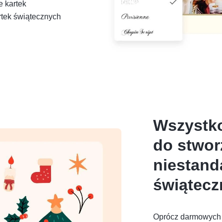
e kartek
rtek świątecznych
Wszystko
do stwor
niestand
świątec
Oprócz darmowych 