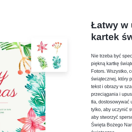
Łatwy w 
kartek ś
Nie trzeba być spec
piękną kartkę świą
Fotors. Wszystko, c
świątecznej, który 
tekst i obrazy w s
przeciągania i upus
tła, dostosowywać u
tylko, aby uczynić 
aby stworzyć sperso
Święta Bożego Naro