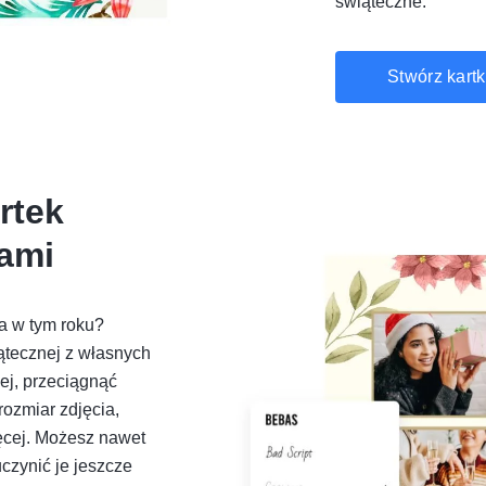
świąteczne.
Stwórz kartk
rtek
iami
a w tym roku?
ątecznej z własnych
ej, przeciągnąć
rozmiar zdjęcia,
więcej. Możesz nawet
czynić je jeszcze