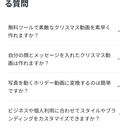
る質問
無料ツールで素敵なクリスマス動画を素早く
作れますか？
自分の顔とメッセージを入れたクリスマス動
画は作れますか？
写真を動くホリデー動画に変換するのは簡単
ですか？
ビジネスや個人利用に合わせてスタイルやブラ
ンディングをカスタマイズできますか？