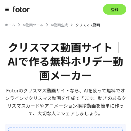
登録
ホーム
AI動画ツール
AI動画生成
クリスマス動画
クリスマス動画サイト｜
AIで作る無料ホリデー動
画メーカー
Fotorのクリスマス動画サイトなら、AIを使って無料でオ
ンラインでクリスマス動画を作成できます。動きのあるク
リスマスカードやアニメーション挨拶動画を簡単に作っ
て、大切な人にシェアしましょう。