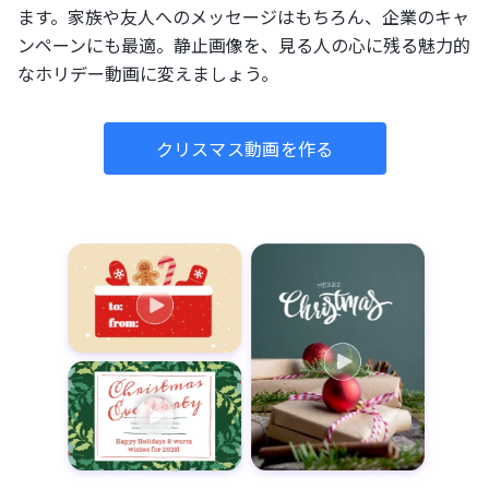
ます。家族や友人へのメッセージはもちろん、企業のキャ
ンペーンにも最適。静止画像を、見る人の心に残る魅力的
なホリデー動画に変えましょう。
クリスマス動画を作る