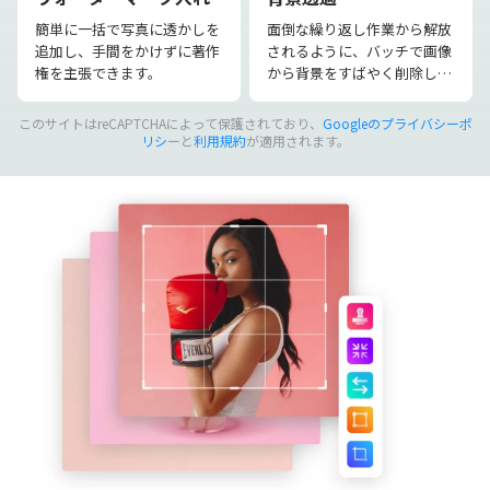
簡単に一括で写真に透かしを
面倒な繰り返し作業から解放
追加し、手間をかけずに著作
されるように、バッチで画像
権を主張できます。
から背景をすばやく削除しま
す。
このサイトはreCAPTCHAによって保護されており、
Googleのプライバシーポ
リシ
ーと
利用規約
が適用されます。