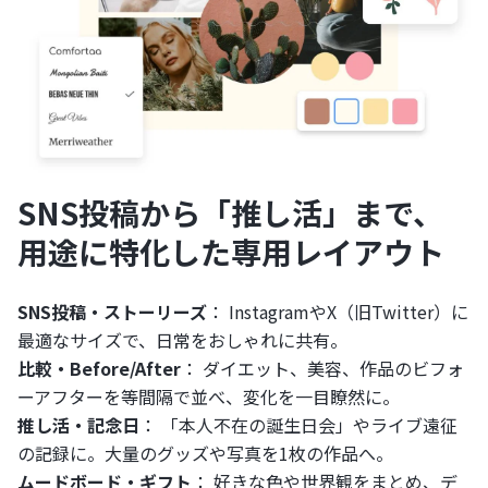
SNS投稿から「推し活」まで、
用途に特化した専用レイアウト
SNS投稿・ストーリーズ
： InstagramやX（旧Twitter）に
最適なサイズで、日常をおしゃれに共有。
比較・Before/After
： ダイエット、美容、作品のビフォ
ーアフターを等間隔で並べ、変化を一目瞭然に。
推し活・記念日
： 「本人不在の誕生日会」やライブ遠征
の記録に。大量のグッズや写真を1枚の作品へ。
ムードボード・ギフト
： 好きな色や世界観をまとめ、デ