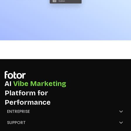
AI
Vibe Marketing
Platform for
Performance
ENTREPRISE
À propos de Fotor
SUPPORT