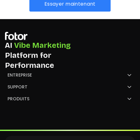
Essayer maintenant
AI
Vibe Marketing
Platform for
Performance
ENTREPRISE
À propos de Fotor
SUPPORT
Nous contacter
Centre de Support
PRODUITS
NGO
GoArt
convertir une image