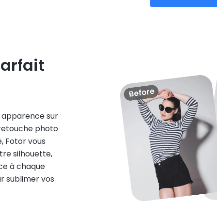
arfait
e apparence sur
 retouche photo
, Fotor vous
re silhouette,
nce à chaque
ur sublimer vos