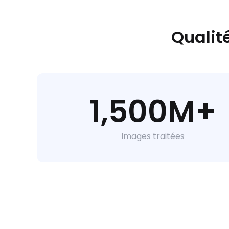
Qualit
1,500M+
Images traitées