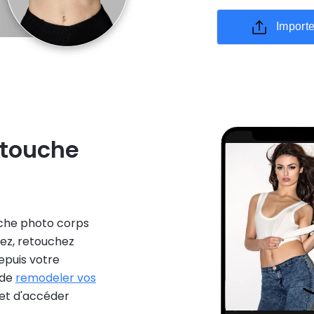
Importe
etouche
uche photo corps
yez, retouchez
epuis votre
 de
remodeler vos
 et d'accéder