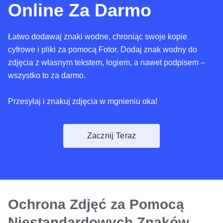
Online Za Darmo
Łatwo dodawaj znaki wodne, chroniąc swoje kopie
cyfrowe i pliki za pomocą Fotor. Dodaj znak wodny do
zdjęcia z własnym tekstem, logiem, a nawet podpisem –
wszystko to za darmo.
Przesyłaj i znakuj zdjęcia w mgnieniu oka!
Zacznij Teraz
Ochrona Zdjęć za Pomocą
Niestandardowych Znaków