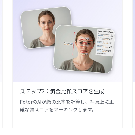
ステップ2：黄金比顔スコアを生成
FotorのAIが顔の比率を計算し、写真上に正
確な顔スコアをマーキングします。