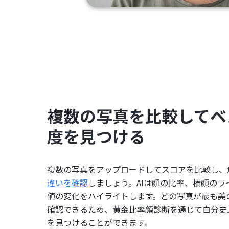
複数の写真を比較してベ
度を見つける
複数の写真をアップロードしてスコアを比較し、
違いを確認
しましょう。AIは顔の比率、横顔のラ
値の変化をハイライトします。どの写真が最も美
確認できるため、黄金比率顔診断を通じて自分史
を見つけることができます。