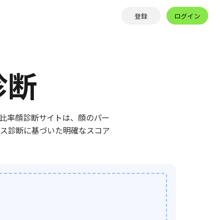
ログイン
登録
診断
比率顔診断サイトは、顔のパー
ス診断に基づいた明確なスコア