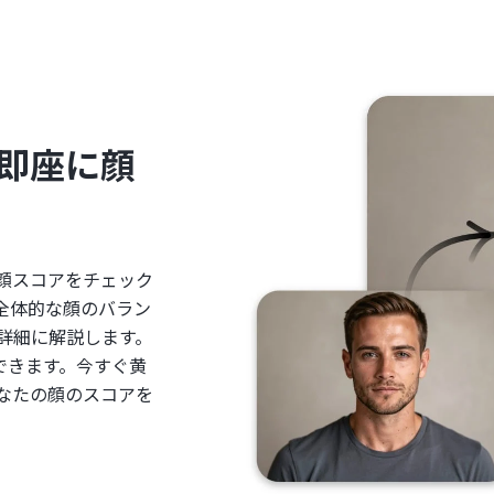
即座に顔
顔スコアをチェック
全体的な顔のバラン
詳細に解説します。
できます。今すぐ黄
なたの顔のスコアを