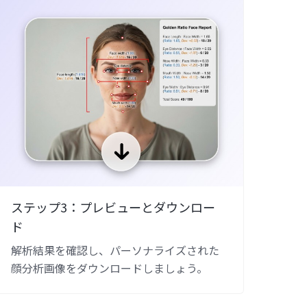
ステップ3：プレビューとダウンロー
ド
解析結果を確認し、パーソナライズされた
顔分析画像をダウンロードしましょう。