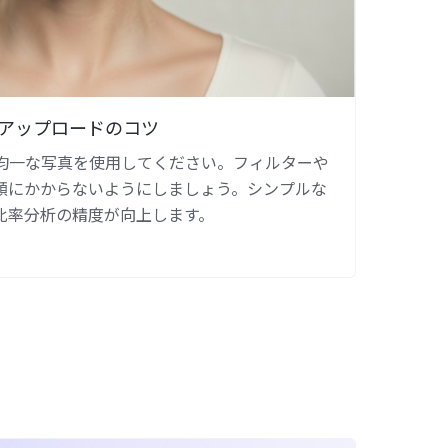
アップロードのコツ
均一な写真を使用してください。フィルターや
顔にかからないようにしましょう。シンプルな
比率分析の精度が向上します。