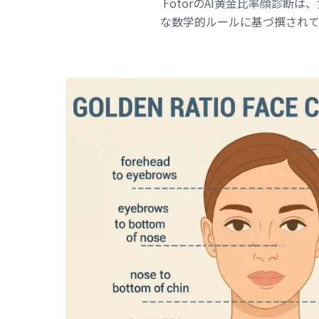
FotorのAI黄金比率顔診
な数学的ルールに基づ撰され