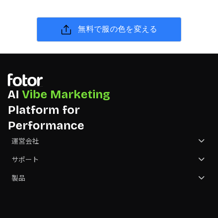
無料で服の色を変える
AI
Vibe Marketing
Platform for
Performance
運営会社
会社概要
サポート
お問合せ
カスタマーサポート
製品
パートナー
価格
GoArt
NGO
画像を変換する