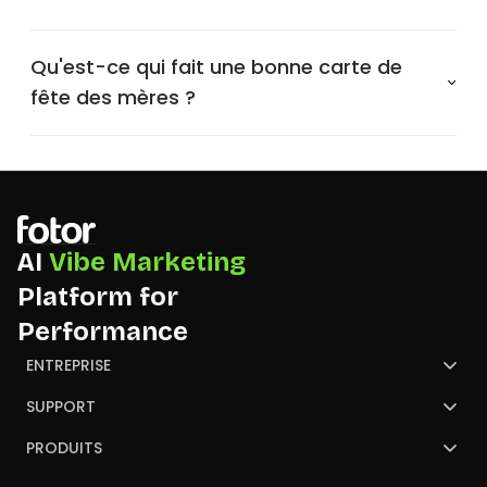
Qu'est-ce qui fait une bonne carte de
fête des mères ?
AI
Vibe Marketing
Platform for
Performance
ENTREPRISE
À propos de Fotor
SUPPORT
Nous contacter
Centre de Support
PRODUITS
NGO
GoArt