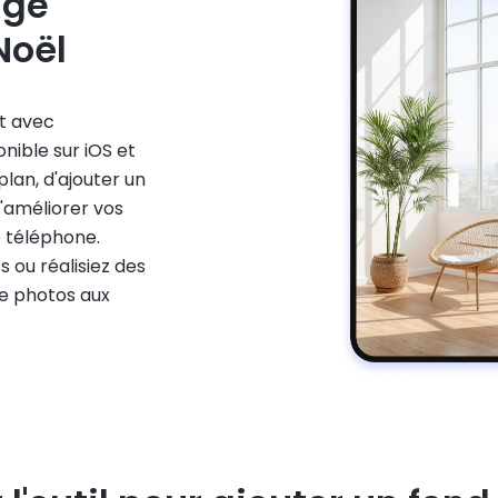
age
Noël
t avec
onible sur iOS et
lan, d'ajouter un
d'améliorer vos
e téléphone.
s ou réalisiez des
de photos aux