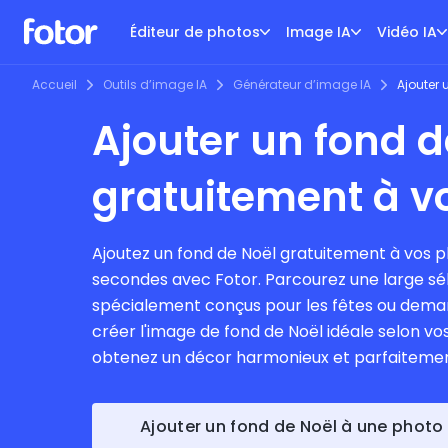
Éditeur de photos
Image IA
Vidéo IA
Accueil
Outils d’image IA
Générateur d’image IA
Ajouter 
Ajouter un fond d
gratuitement à v
Ajoutez un fond de Noël gratuitement à vos 
secondes avec Fotor. Parcourez une large sé
spécialement conçus pour les fêtes ou dema
créer l'image de fond de Noël idéale selon vos
obtenez un décor harmonieux et parfaitemen
Ajouter un fond de Noël à une photo