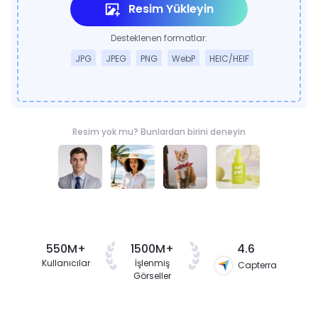
Resim Yükleyin
Desteklenen formatlar:
JPG
JPEG
PNG
WebP
HEIC/HEIF
Resim yok mu? Bunlardan birini deneyin
550M+
1500M+
4.6
Kullanıcılar
İşlenmiş
Capterra
Görseller