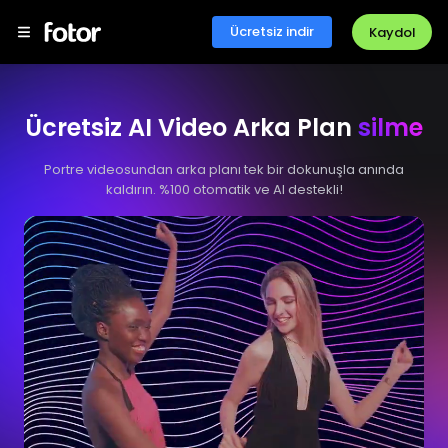
Ücretsiz indir
Kaydol
Ücretsiz AI Video Arka Plan
silme
Portre videosundan arka planı tek bir dokunuşla anında
kaldırın. %100 otomatik ve AI destekli!