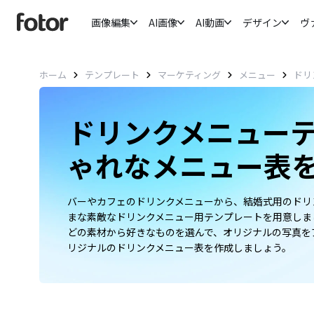
画像編集
AI画像
AI動画
デザイン
ヴ
ドリ
ホーム
テンプレート
マーケティング
メニュー
ドリンクメニュー
ゃれなメニュー表
バーやカフェのドリンクメニューから、結婚式用のドリン
まな素敵なドリンクメニュー用テンプレートを用意しまし
どの素材から好きなものを選んで、オリジナルの写真を
リジナルのドリンクメニュー表を作成しましょう。