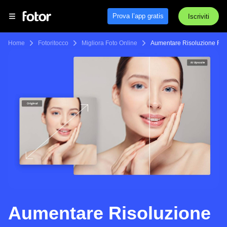
Prova l’app gratis
Iscriviti
Home
Fotoritocco
Migliora Foto Online
Aumentare Risoluzione Fot
Aumentare Risoluzione