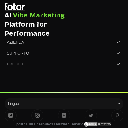
AI
Vibe Marketing
Platform for
Performance
AZIENDA
Chi siamo
SUPPORTO
Contattaci
Centro assistenza
PRODOTTI
revisione
Prezzi
GoArt - Trasforma Foto in Pittura
Partner
ONG
Creatore di NFT
Aggiornamenti sul prodotto
convertire l'immagine
Lingue
politica sulla riservatezza
Termini di servizio