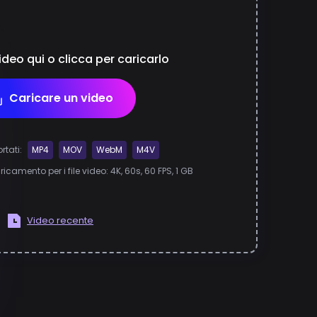
video qui o clicca per caricarlo
Caricare un video
rtati:
MP4
MOV
WebM
M4V
camento per i file video: 4K, 60s, 60 FPS, 1 GB
Video recente