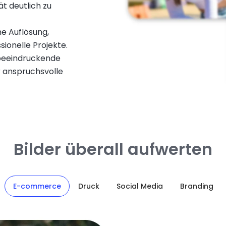
ät deutlich zu
he Auflösung,
sionelle Projekte.
 beeindruckende
r anspruchsvolle
Bilder überall aufwerten
E-commerce
Druck
Social Media
Branding