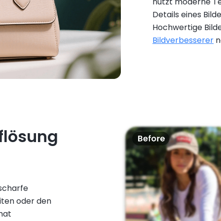
nutzt moderne Te
Details eines Bild
Hochwertige Bil
Bildverbesserer
n
flösung
 scharfe
eiten oder den
mat