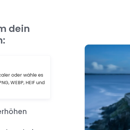
um dein
n:
scaler oder wähle es
 PNG, WEBP, HEIF und
erhöhen