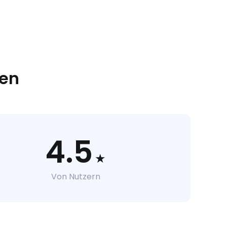
len
4.5
★
Von Nutzern