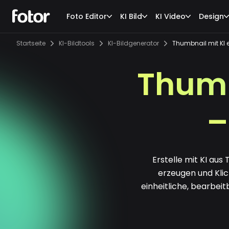
Foto Editor
KI Bild
KI Video
Design
Startseite
KI-Bildtools
KI-Bildgenerator
Thumbnail mit KI e
Thumb
–
Erstelle mit KI au
erzeugen und Klic
einheitliche, bearbei