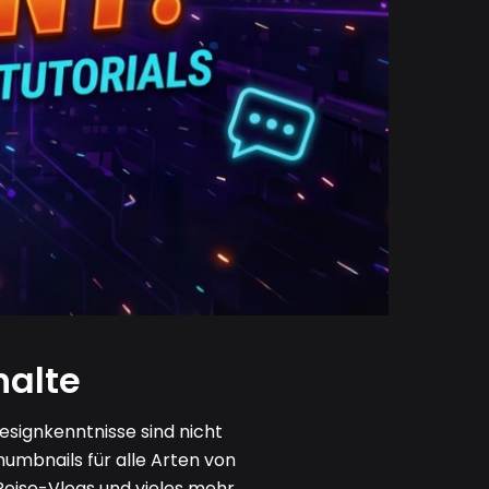
halte
signkenntnisse sind nicht
umbnails für alle Arten von
Reise-Vlogs und vieles mehr.