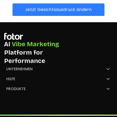
Jetzt Gesichtsausdruck ändern
AI
Vibe Marketing
Platform for
Performance
UNTERNEHMEN
Über uns
HILFE
Kontaktiere uns
Hilfecenter
PRODUKTE
Partner
GoArt
Bild konvertieren