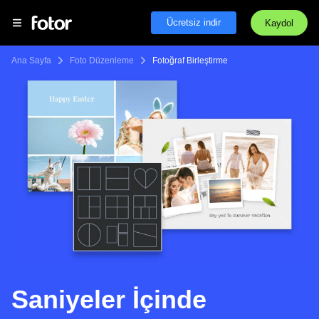
Ücretsiz indir
Kaydol
Ana Sayfa
Foto Düzenleme
Fotoğraf Birleştirme
Saniyeler İçinde