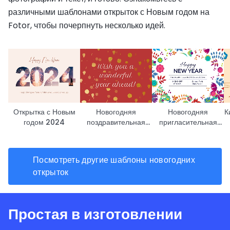
различными шаблонами открыток с Новым годом на
Fotor, чтобы почерпнуть несколько идей.
Открытка с Новым
Новогодняя
Новогодняя
К
годом 2024
поздравительная
пригласительная
открытка
открытка
л
Посмотреть другие шаблоны новогодних
открыток
Простая в изготовлении