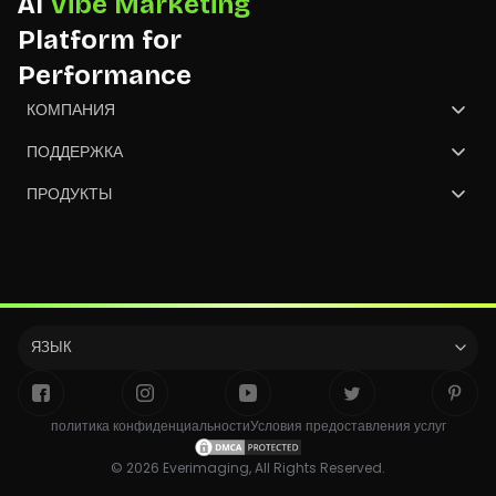
AI
Vibe Marketing
Platform for
Performance
КОМПАНИЯ
О Нас
ПОДДЕРЖКА
Свяжитесь с Нами
Центр помощи
ПРОДУКТЫ
Партнёр
NGO
GoArt
Конвертировать Изображения
ЯЗЫК
политика конфиденциальности
Условия предоставления услуг
© 2026 Everimaging, All Rights Reserved.