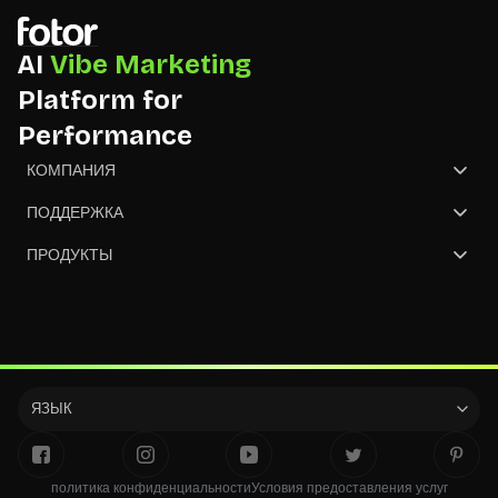
AI
Vibe Marketing
Platform for
Performance
КОМПАНИЯ
О Нас
ПОДДЕРЖКА
Свяжитесь с Нами
Центр помощи
ПРОДУКТЫ
Партнёр
NGO
GoArt
Конвертировать Изображения
ЯЗЫК
политика конфиденциальности
Условия предоставления услуг