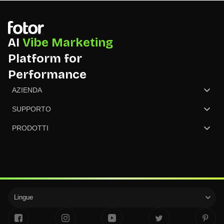
AI
Vibe Marketing
Platform for
Performance
AZIENDA
Chi siamo
SUPPORTO
Contattaci
Centro assistenza
PRODOTTI
revisione
Prezzi
GoArt - Trasforma Foto in Pittura
Partner
ONG
Creatore di NFT
Aggiornamenti sul prodotto
convertire l'immagine
Lingue