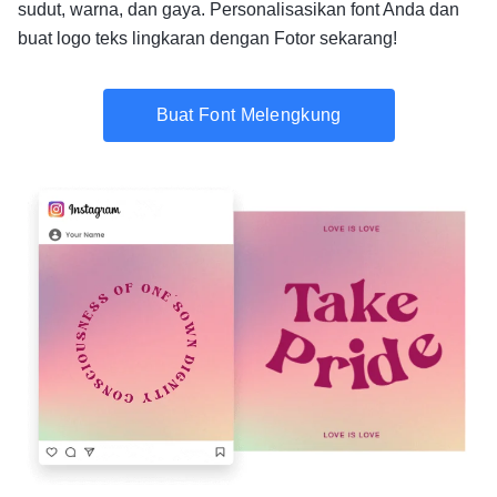
sudut, warna, dan gaya. Personalisasikan font Anda dan
buat logo teks lingkaran dengan Fotor sekarang!
Buat Font Melengkung