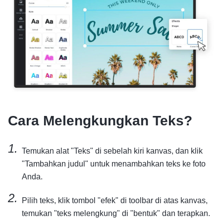
Cara Melengkungkan Teks?
Temukan alat "Teks" di sebelah kiri kanvas, dan klik
"Tambahkan judul" untuk menambahkan teks ke foto
Anda.
Pilih teks, klik tombol "efek" di toolbar di atas kanvas,
temukan "teks melengkung" di "bentuk" dan terapkan.