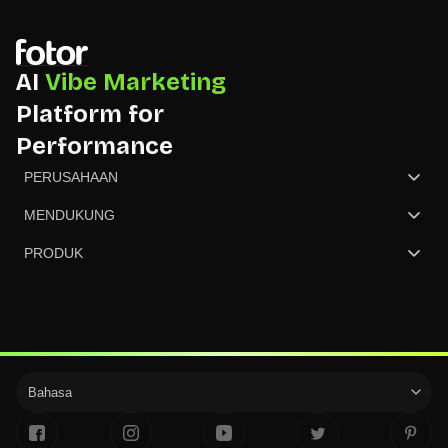
AI
Vibe Marketing
Platform for
Performance
PERUSAHAAN
Tentang kami
MENDUKUNG
Hubungi kami
Pusat Bantuan
PRODUK
Mitra
Harga
GoArt
LSM
Pembuat NFT
Bahasa