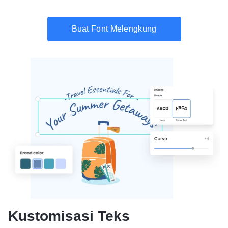
Buat Font Melengkung
Kustomisasi Teks