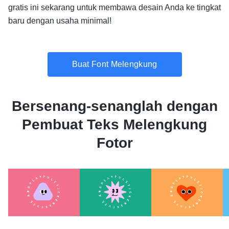
gratis ini sekarang untuk membawa desain Anda ke tingkat
baru dengan usaha minimal!
Buat Font Melengkung
Bersenang-senanglah dengan
Pembuat Teks Melengkung
Fotor