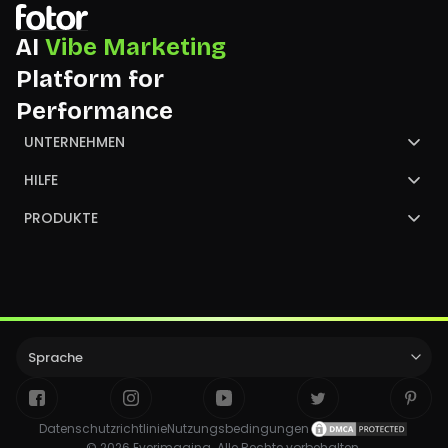
AI
Vibe Marketing
Platform for
Performance
UNTERNEHMEN
Über uns
HILFE
Kontaktiere uns
Hilfecenter
PRODUKTE
Partner
GoArt
Bild konvertieren
Sprache
Datenschutzrichtlinie
Nutzungsbedingungen
© 2026 Everimaging. Alle Rechte vorbehalten.